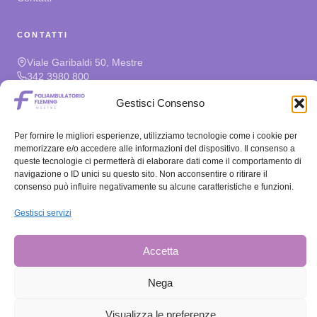
CONTATTI
Viale Garibaldi 50, Mestre
342 3980 800
prenota@poliambulatoriofleming.it
Gestisci Consenso
ORARI
Per fornire le migliori esperienze, utilizziamo tecnologie come i cookie per
memorizzare e/o accedere alle informazioni del dispositivo. Il consenso a
Lun – Ven
08:30–13:00 / 14:00–19:00
queste tecnologie ci permetterà di elaborare dati come il comportamento di
Sabato
08:30–11:30
navigazione o ID unici su questo sito. Non acconsentire o ritirare il
Domenica
Chiuso
consenso può influire negativamente su alcune caratteristiche e funzioni.
Gestisci servizi
PRIVACY E MODULI
Informativa Privacy e Cookie
Download Moduli
Accetta
Nega
© 2026 · Poliambulatorio Fleming · Tutti i diritti riservati · Direttore
Visualizza le preferenze