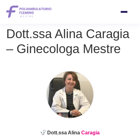
Vai
Dott.ssa Alina Caragia
al
contenuto
– Ginecologa Mestre
Dott.ssa Alina
Caragia