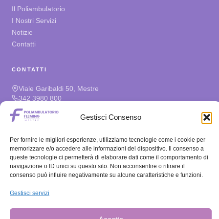
Il Poliambulatorio
I Nostri Servizi
Notizie
Contatti
CONTATTI
Viale Garibaldi 50, Mestre
342 3980 800
prenota@poliambulatoriofleming.it
Gestisci Consenso
ORARI
Per fornire le migliori esperienze, utilizziamo tecnologie come i cookie per
memorizzare e/o accedere alle informazioni del dispositivo. Il consenso a
Lun – Ven
08:30–13:00 / 14:00–19:00
queste tecnologie ci permetterà di elaborare dati come il comportamento di
Sabato
08:30–11:30
navigazione o ID unici su questo sito. Non acconsentire o ritirare il
Domenica
Chiuso
consenso può influire negativamente su alcune caratteristiche e funzioni.
Gestisci servizi
PRIVACY E MODULI
Informativa Privacy e Cookie
Download Moduli