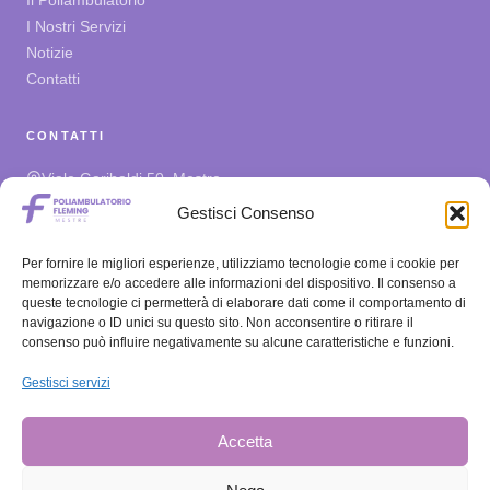
Il Poliambulatorio
I Nostri Servizi
Notizie
Contatti
CONTATTI
Viale Garibaldi 50, Mestre
342 3980 800
Gestisci Consenso
prenota@poliambulatoriofleming.it
Per fornire le migliori esperienze, utilizziamo tecnologie come i cookie per
ORARI
memorizzare e/o accedere alle informazioni del dispositivo. Il consenso a
queste tecnologie ci permetterà di elaborare dati come il comportamento di
Lun – Ven
08:30–13:00 / 14:00–19:00
navigazione o ID unici su questo sito. Non acconsentire o ritirare il
Sabato
08:30–11:30
consenso può influire negativamente su alcune caratteristiche e funzioni.
Domenica
Chiuso
Gestisci servizi
PRIVACY E MODULI
Accetta
Informativa Privacy e Cookie
Download Moduli