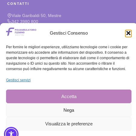
CONTATTI
Viale Garibaldi 50, Mestre
342 3980 800
prenota@poliambulatoriofleming.it
Gestisci Consenso
ORARI
Per fornire le migliori esperienze, utilizziamo tecnologie come i cookie per
memorizzare e/o accedere alle informazioni del dispositivo. Il consenso a
Lun – Ven
08:30–13:00 / 14:00–19:00
queste tecnologie ci permetterà di elaborare dati come il comportamento di
Sabato
08:30–11:30
navigazione o ID unici su questo sito. Non acconsentire o ritirare il
Domenica
Chiuso
consenso può influire negativamente su alcune caratteristiche e funzioni.
Gestisci servizi
PRIVACY E MODULI
Informativa Privacy e Cookie
Download Moduli
Accetta
Nega
© 2026 · Poliambulatorio Fleming · Tutti i diritti riservati · Direttore
Visualizza le preferenze
Sanitario Dott. Daniele Bianchi · P.IVA 04346430277
Designed by
Novabbrand