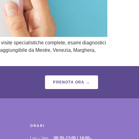
 visite specialistiche complete, esami diagnostici
e raggiungibile da Mestre, Venezia, Marghera,
PRENOTA ORA →
ORARI
Lun – Ven
08:30–13:00 / 14:00–