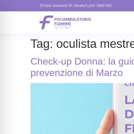
Viale Garibaldi 50, Mestre
342 3980 800
Vai
Tag:
oculista mestr
al
contenuto
Check-up Donna: la guid
prevenzione di Marzo